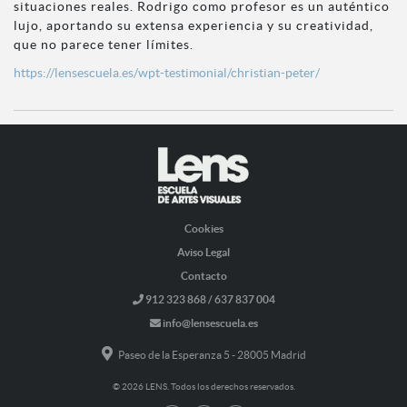
situaciones reales. Rodrigo como profesor es un auténtico
lujo, aportando su extensa experiencia y su creatividad,
que no parece tener límites.
https://lensescuela.es/wpt-testimonial/christian-peter/
Cookies
Aviso Legal
Contacto
912 323 868 / 637 837 004
info@lensescuela.es
Paseo de la Esperanza 5 - 28005 Madrid
© 2026 LENS. Todos los derechos reservados.