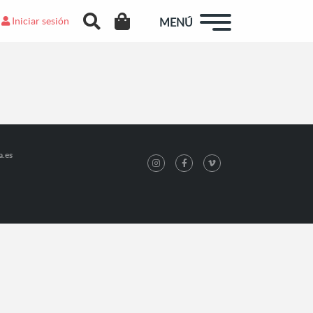
Iniciar sesión
MENÚ
a.es