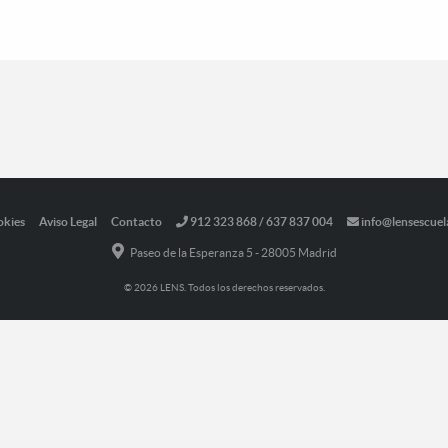
okies
Aviso Legal
Contacto
912 323 868 / 637 837 004
info@lensescuel
Paseo de la Esperanza 5 - 28005 Madrid
© 2026 LENS. Todos los derechos reservados.