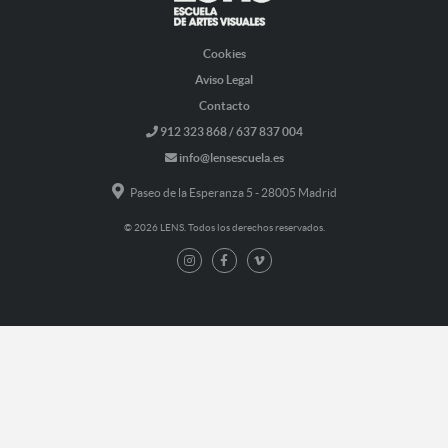
Cookies
Aviso Legal
Contacto
912 323 868 / 637 837 004
info@lensescuela.es
Paseo de la Esperanza 5 - 28005 Madrid
© 2026 LENS. Todos los derechos reservados.