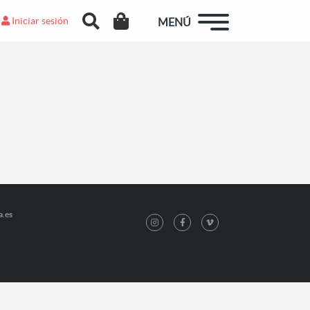
Iniciar sesión
MENÚ
a.es