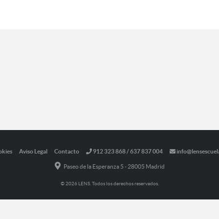
okies
Aviso Legal
Contacto
912 323 868 / 637 837 004
info@lensescuel
Paseo de la Esperanza 5 - 28005 Madrid
© 2026 LENS. Todos los derechos reservados.