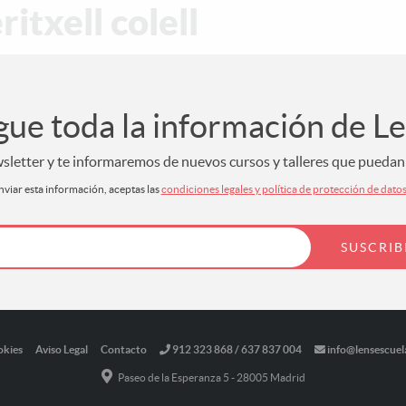
itxell colell
gue toda la información de L
letter y te informaremos de nuevos cursos y talleres que puedan s
nviar esta información, aceptas las
condiciones legales y política de protección de dato
okies
Aviso Legal
Contacto
912 323 868 / 637 837 004
info@lensescuel
Paseo de la Esperanza 5 - 28005 Madrid