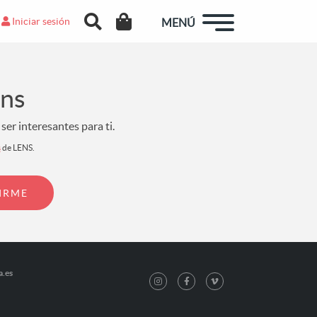
Iniciar sesión
MENÚ
ens
er interesantes para ti.
s
de LENS.
a.es