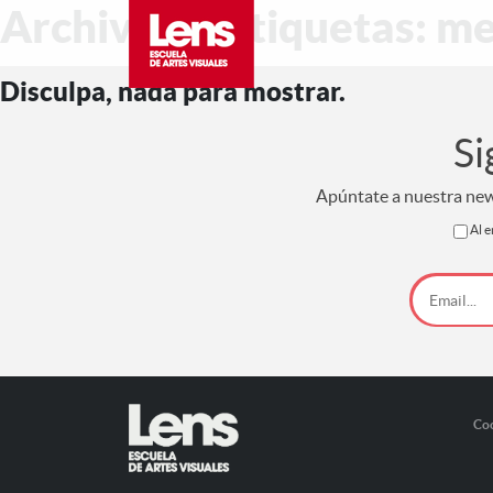
Archivo de etiquetas: mer
Disculpa, nada para mostrar.
Si
Apúntate a nuestra news
Al e
Co