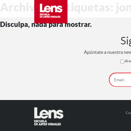
Archivo de etiquetas: jo
Disculpa, nada para mostrar.
Si
Apúntate a nuestra news
Al e
Co