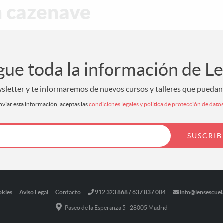
n cazenave
gue toda la información de L
letter y te informaremos de nuevos cursos y talleres que puedan s
nviar esta información, aceptas las
condiciones legales y política de protección de dato
okies
Aviso Legal
Contacto
912 323 868 / 637 837 004
info@lensescuel
Paseo de la Esperanza 5 - 28005 Madrid