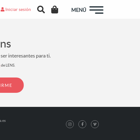
Iniciar sesión
MENÚ
ens
er interesantes para ti.
s
de LENS.
a.es