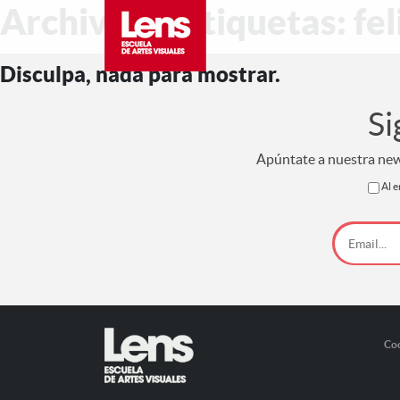
Archivo de etiquetas: feli
Disculpa, nada para mostrar.
Si
Apúntate a nuestra news
Al e
Co