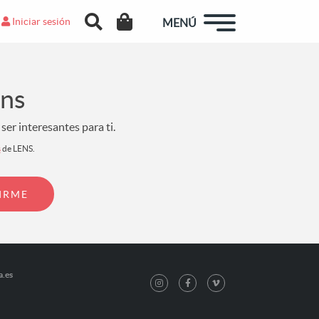
Iniciar sesión
MENÚ
ens
er interesantes para ti.
s
de LENS.
a.es