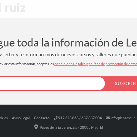
 ruiz
gue toda la información de L
letter y te informaremos de nuevos cursos y talleres que puedan s
nviar esta información, aceptas las
condiciones legales y política de protección de dato
okies
Aviso Legal
Contacto
912 323 868 / 637 837 004
info@lensescuel
Paseo de la Esperanza 5 - 28005 Madrid