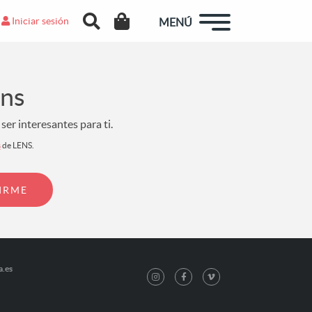
Iniciar sesión
MENÚ
ens
er interesantes para ti.
s
de LENS.
a.es