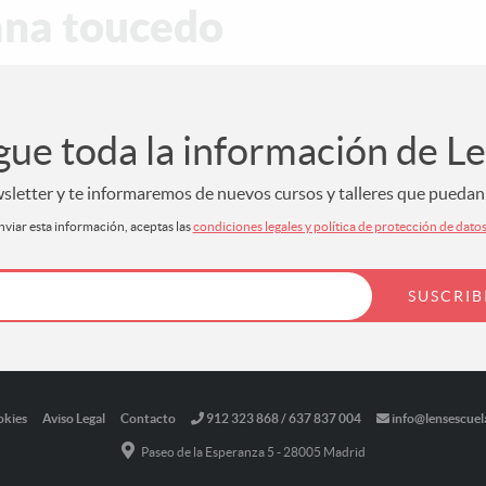
iana toucedo
gue toda la información de L
letter y te informaremos de nuevos cursos y talleres que puedan s
nviar esta información, aceptas las
condiciones legales y política de protección de dato
okies
Aviso Legal
Contacto
912 323 868 / 637 837 004
info@lensescuel
Paseo de la Esperanza 5 - 28005 Madrid