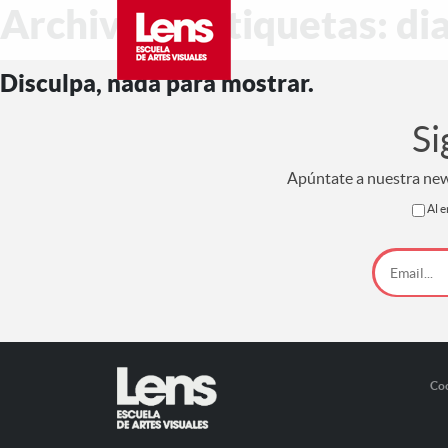
Archivo de etiquetas: d
Disculpa, nada para mostrar.
Si
Apúntate a nuestra news
Al e
Co