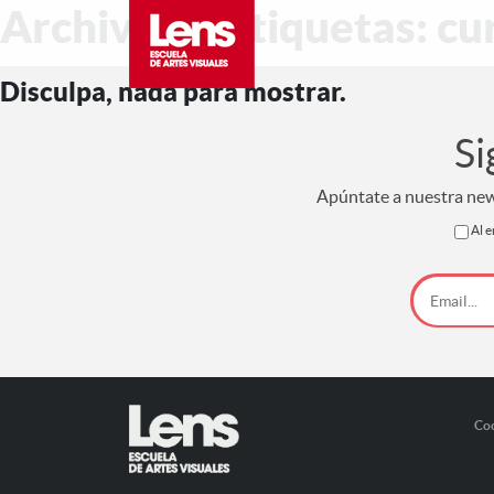
Archivo de etiquetas: cu
Disculpa, nada para mostrar.
Si
Apúntate a nuestra news
Al e
Co