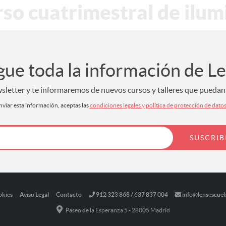
rso cuatrimestral de ilum
gue toda la información de L
letter y te informaremos de nuevos cursos y talleres que puedan s
nviar esta información, aceptas las
condiciones legales y política de protección de dato
okies
Aviso Legal
Contacto
912 323 868 / 637 837 004
info@lensescuel
Paseo de la Esperanza 5 - 28005 Madrid