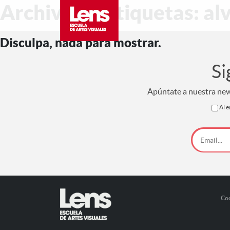
Archivo de etiquetas: alv
Disculpa, nada para mostrar.
Si
Apúntate a nuestra news
Al e
Co