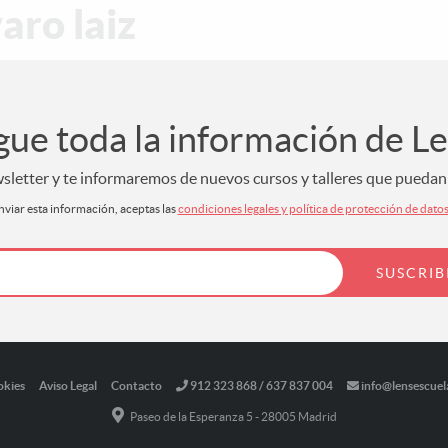
aro laiz
gue toda la información de L
letter y te informaremos de nuevos cursos y talleres que puedan s
nviar esta información, aceptas las
condiciones legales y política de protección de dato
okies
Aviso Legal
Contacto
912 323 868 / 637 837 004
info@lensescuel
Paseo de la Esperanza 5 - 28005 Madrid