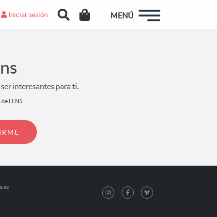
Iniciar sesión
MENÚ
ens
er interesantes para ti.
s
de LENS.
a.es