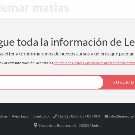
ldemar matias
gue toda la información de L
letter y te informaremos de nuevos cursos y talleres que puedan s
nviar esta información, aceptas las
condiciones legales y política de protección de dato
okies
Aviso Legal
Contacto
912 323 868 / 637 837 004
info@lensescuel
Paseo de la Esperanza 5 - 28005 Madrid