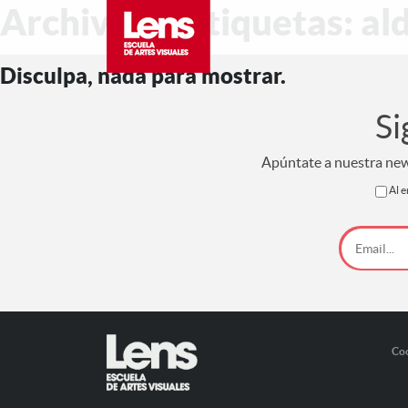
Archivo de etiquetas: a
Disculpa, nada para mostrar.
Si
Apúntate a nuestra news
Al e
Co