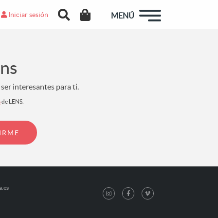
Iniciar sesión
MENÚ
ens
er interesantes para ti.
s
de LENS.
a.es