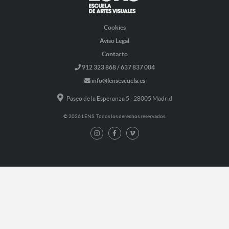
Cookies
Aviso Legal
Contacto
912 323 868 / 637 837 004
info@lensescuela.es
Paseo de la Esperanza 5 - 28005 Madrid
© 2026 LENS. Todos los derechos reservados.