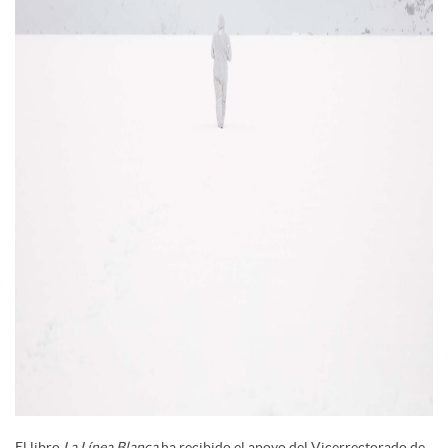
El libro
La Línea Blanca
ha recibido el apoyo del Vicerrectorado de