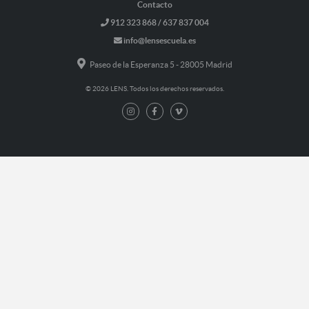
Contacto
912 323 868 / 637 837 004
info@lensescuela.es
Paseo de la Esperanza 5 - 28005 Madrid
© 2026 LENS. Todos los derechos reservados.