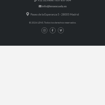
912 323 868 / 637 837 004
info@lensescuela.es
Paseo de la Esperanza 5 - 28005 Madrid
© 2026 LENS. Todos los derechos reservados.