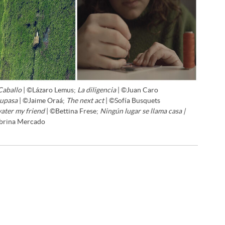
Caballo
| ©Lázaro Lemus;
La diligencia
| ©Juan Caro
upasa
| ©Jaime Oraá;
The next act
| ©Sofía Busquets
ater my friend
| ©Bettina Frese;
Ningún lugar se llama casa |
brina Mercado