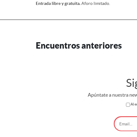
Entrada libre y gratuita.
Aforo limitado.
Encuentros anteriores
Si
Apúntate a nuestra news
Al e