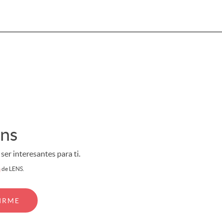
ens
er interesantes para ti.
s
de LENS.