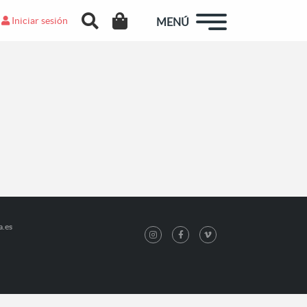
Iniciar sesión
MENÚ
a.es