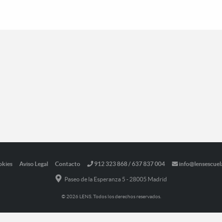
okies
Aviso Legal
Contacto
912 323 868 / 637 837 004
info@lensescuel
Paseo de la Esperanza 5 - 28005 Madrid
© 2026 LENS. Todos los derechos reservados.