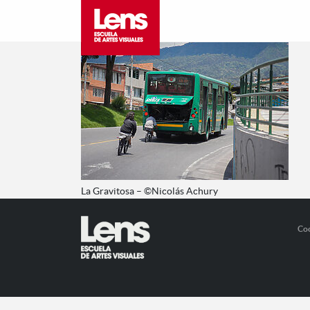
La Gravitosa – ©Nicolás Achury
Co