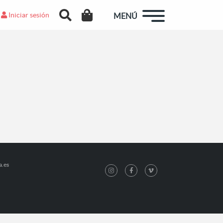
Iniciar sesión
MENÚ
a.es