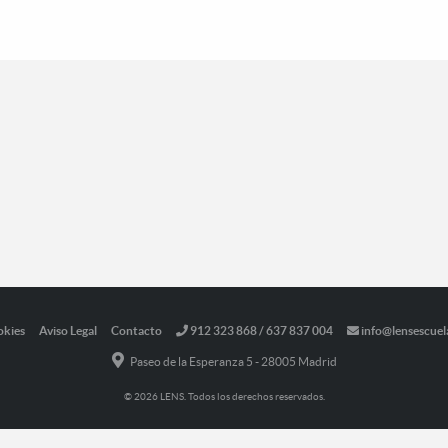
okies
Aviso Legal
Contacto
912 323 868 / 637 837 004
info@lensescuel
Paseo de la Esperanza 5 - 28005 Madrid
© 2026 LENS. Todos los derechos reservados.