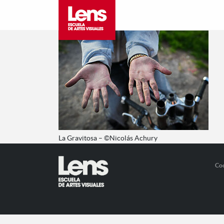
La Gravitosa – ©Nicolás Achury
Co