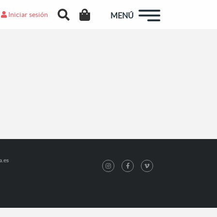
Iniciar sesión
MENÚ
a.es