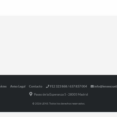
okies
Aviso Legal
Contacto
912 323 868 / 637 837 004
info@lensescuel
Paseo de la Esperanza 5 - 28005 Madrid
© 2026 LENS. Todos los derechos reservados.