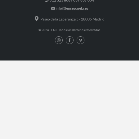
912 323 868 / 637 837 004
info@lensescuela.es
Paseo de la Esperanza 5 - 28005 Madrid
© 2026 LENS. Todos los derechos reservados.