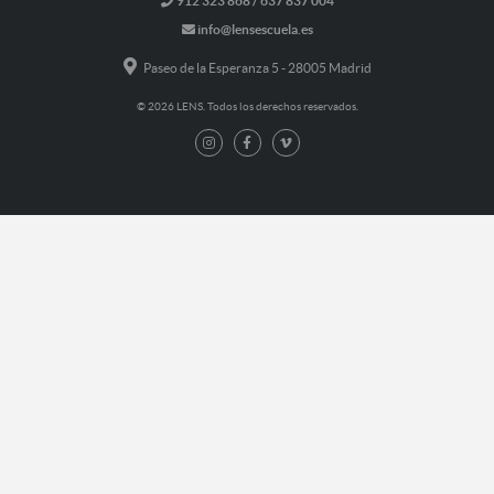
912 323 868 / 637 837 004
info@lensescuela.es
Paseo de la Esperanza 5 - 28005 Madrid
© 2026 LENS. Todos los derechos reservados.