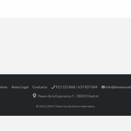
okies
Aviso Legal
Contacto
912 323 868 / 637 837 004
info@lensescuel
Paseo de la Esperanza 5 - 28005 Madrid
© 2026 LENS. Todos los derechos reservados.