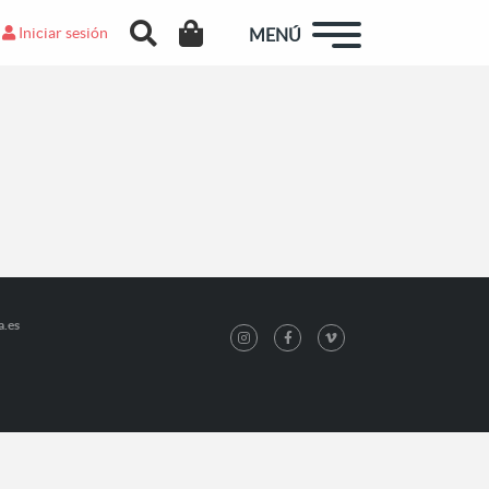
Iniciar sesión
MENÚ
a.es