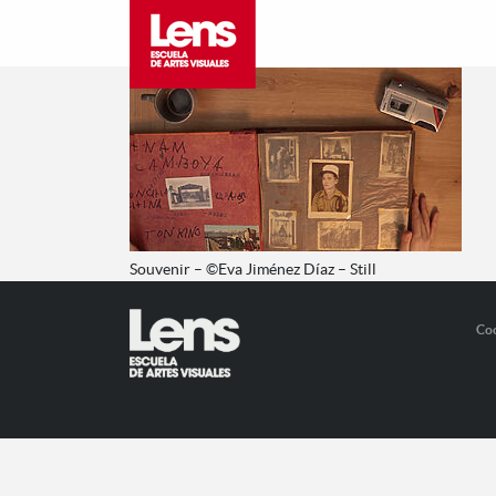
Souvenir – ©Eva Jiménez Díaz – Still
Co