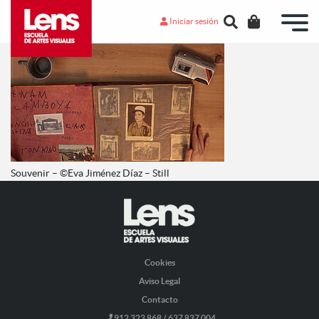
Iniciar sesión
Souvenir – ©Eva Jiménez Díaz – Still
Cookies
Aviso Legal
Contacto
912 323 868 / 637 837 004