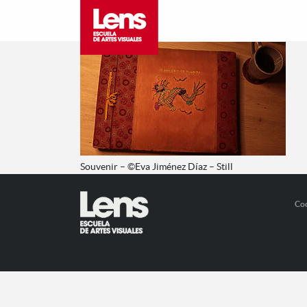
Souvenir – ©Eva Jiménez Díaz – Still
Co