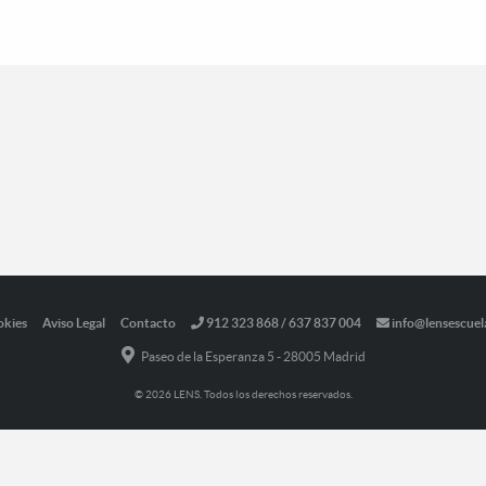
okies
Aviso Legal
Contacto
912 323 868 / 637 837 004
info@lensescuel
Paseo de la Esperanza 5 - 28005 Madrid
© 2026 LENS. Todos los derechos reservados.