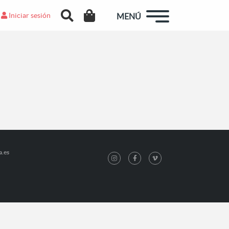
Iniciar sesión
MENÚ
a.es