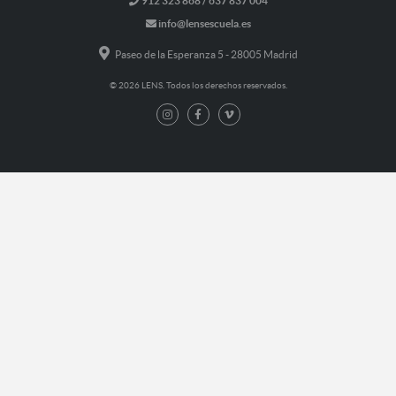
912 323 868 / 637 837 004
info@lensescuela.es
Paseo de la Esperanza 5 - 28005 Madrid
© 2026 LENS. Todos los derechos reservados.