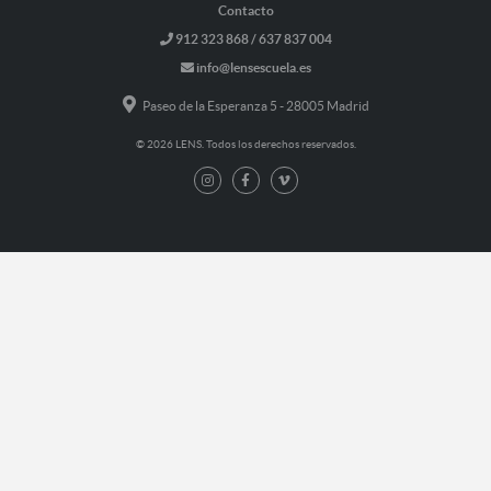
Contacto
912 323 868 / 637 837 004
info@lensescuela.es
Paseo de la Esperanza 5 - 28005 Madrid
© 2026 LENS. Todos los derechos reservados.