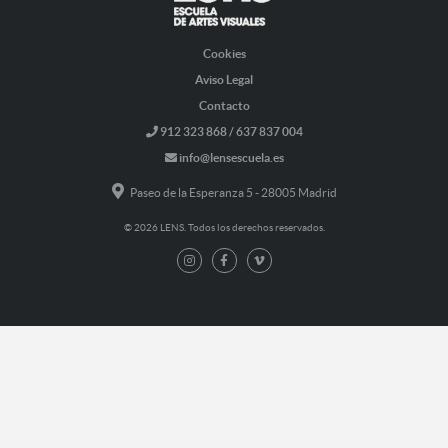
Cookies
Aviso Legal
Contacto
912 323 868 / 637 837 004
info@lensescuela.es
Paseo de la Esperanza 5 - 28005 Madrid
© 2026 LENS. Todos los derechos reservados.