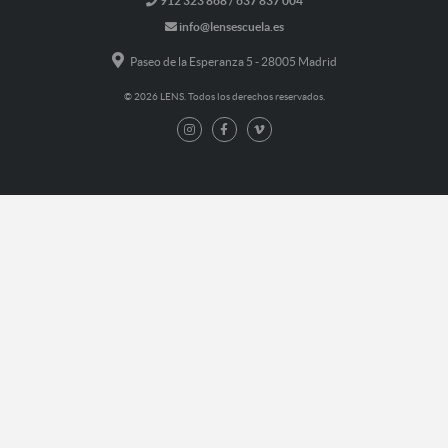
912 323 868 / 637 837 004
info@lensescuela.es
Paseo de la Esperanza 5 - 28005 Madrid
© 2026 LENS. Todos los derechos reservados.