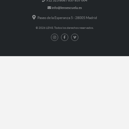
912 323 868 / 637 837 004
info@lensescuela.es
Paseo de la Esperanza 5 - 28005 Madrid
© 2026 LENS. Todos los derechos reservados.