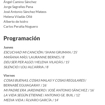
Ángel Camino Sánchez
Jorge Segrelles Pena
José Antonio Sánchez Mateos
Helena Viladàs Ollé
Alberto de Isidro
Carlos Peralta Noguero
Programación
Jueves
ESCUCHAD MI CANCIÓN
/ SHANI GRUMAN / 25′
MAÑANA MÁS
/ LAURANNE BERNES / 8′
DEU SER PER ALGO
/ HELENA VILADÀS / 15′
SILENCIO
/ LOLI ALCARRIA / 8′
Viernes
COSAS BUENAS, COSAS MALAS Y COSAS REGULARES
/
BERNABÉ EGUIAGARAY / 26′
MI PADRE ERA JARDINERO
/ JOSÉ ANTONIO SÁNCHEZ / 16′
LA VIDA SEGÚN ETIENNE
/ ANTONIO GE. BUIL / 12′
MEDIA VIDA
/ ÁLVARO GARCÍA / 14′