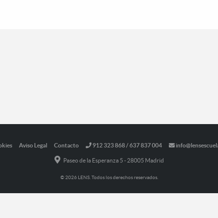
okies
Aviso Legal
Contacto
912 323 868 / 637 837 004
info@lensescuel
Paseo de la Esperanza 5 - 28005 Madrid
© 2026 LENS. Todos los derechos reservados.