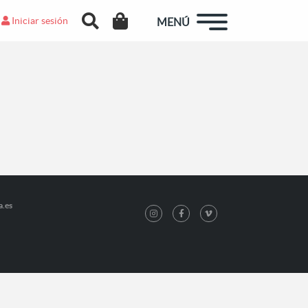
Iniciar sesión
MENÚ
a.es