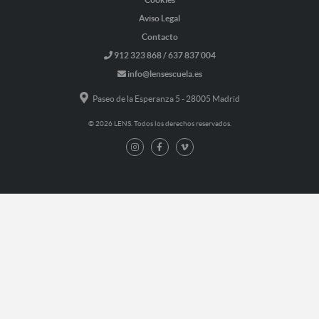
Aviso Legal
Contacto
912 323 868 / 637 837 004
info@lensescuela.es
Paseo de la Esperanza 5 - 28005 Madrid
© 2026 LENS. Todos los derechos reservados.