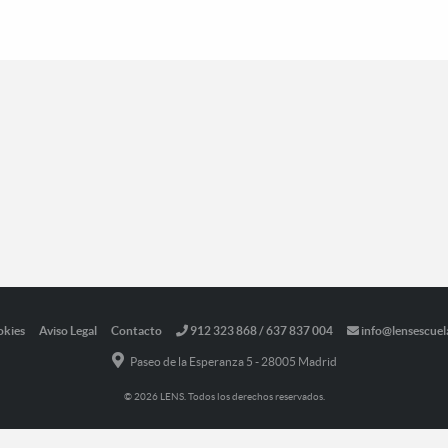
okies
Aviso Legal
Contacto
912 323 868 / 637 837 004
info@lensescuel
Paseo de la Esperanza 5 - 28005 Madrid
© 2026 LENS. Todos los derechos reservados.