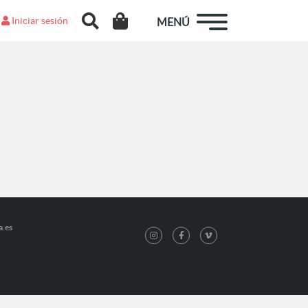
Iniciar sesión
MENÚ
a.es