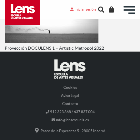
Iniciar sesión
Proyección DOCULENS 1 – Artistic Metropol 2022
Cookies
Aviso Legal
Contacto
912 323 868 / 637 837 004
info@lensescuela.es
Paseo de la Esperanza 5 - 28005 Madrid