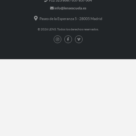
912 323 868 / 637 837 004
info@lensescuela.es
Paseo de la Esperanza 5 - 28005 Madrid
© 2026 LENS. Todos los derechos reservados.