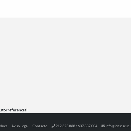
autorreferencial
okies
Aviso Legal
Contacto
912 323 868 / 637 837 004
info@lensescuel