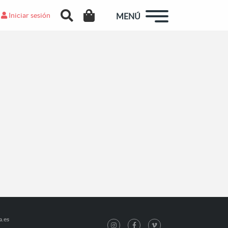
Iniciar sesión
MENÚ
a.es