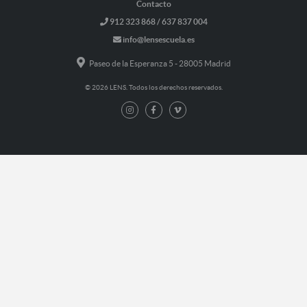
Contacto
912 323 868 / 637 837 004
info@lensescuela.es
Paseo de la Esperanza 5 - 28005 Madrid
© 2026 LENS. Todos los derechos reservados.