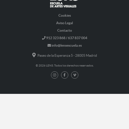
Cookies
Aviso Legal
Contacto
912 323 868 / 637 837 004
info@lensescuela.es
Paseo de la Esperanza 5 - 28005 Madrid
© 2026 LENS. Todos los derechos reservados.