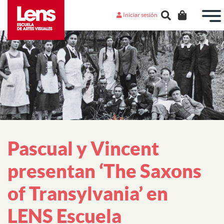
Iniciar sesión
Pascual y Vincent
presentan ‘The Saxons
of Transylvania’ en
LENS Escuela