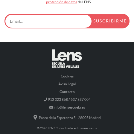
protección de datos
de LENS.
Cookies
Aviso Legal
Contacto
912 323 868 / 637 837 004
info@lensescuela.es
Paseo de la Esperanza 5 - 28005 Madrid
© 2026 LENS. Todos los derechos reservados.