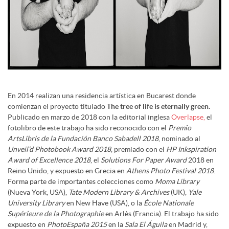
En 2014 realizan una residencia artística en Bucarest donde
comienzan el proyecto titulado
The tree of life is eternally green.
Publicado en marzo de 2018 con la editorial inglesa
Overlapse,
el
fotolibro de este trabajo ha sido reconocido con el
Premio
ArtsLibris de la Fundación Banco Sabadell 2018
, nominado al
Unveil’d Photobook Award 2018
, premiado con el
HP Inkspiration
Award of Excellence 2018
, el
Solutions For Paper Award
2018 en
Reino Unido, y expuesto en Grecia en
Athens Photo Festival 2018
.
Forma parte de importantes colecciones como
Moma Library
(Nueva York, USA),
Tate Modern Library & Archives
(UK),
Yale
University Library
en New Have (USA), o la
École Nationale
Supérieure de la Photographie
en Arlès (Francia). El trabajo ha sido
expuesto en
PhotoEspaña 2015
en la
Sala El Águila
en Madrid y,