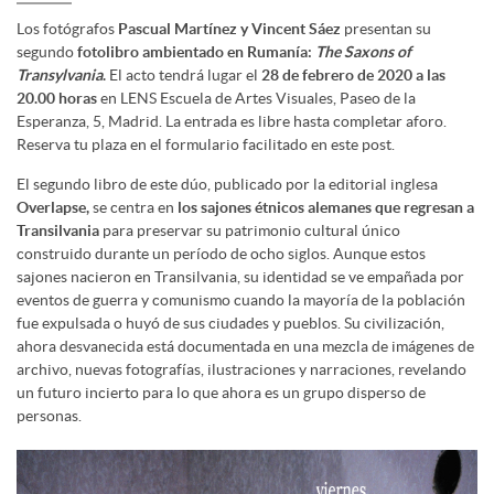
Los fotógrafos
Pascual Martínez y Vincent Sáez
presentan su
segundo
fotolibro ambientado en Rumanía:
The Saxons of
Transylvania
.
El acto tendrá lugar el
28 de febrero de 2020 a las
20.00 horas
en LENS Escuela de Artes Visuales, Paseo de la
Esperanza, 5, Madrid. La entrada es libre hasta completar aforo.
Reserva tu plaza en el formulario facilitado en este post.
El segundo libro de este dúo, publicado por la editorial inglesa
Overlapse,
se centra en
los sajones étnicos alemanes que regresan a
Transilvania
para preservar su patrimonio cultural único
construido durante un período de ocho siglos. Aunque estos
sajones nacieron en Transilvania, su identidad se ve empañada por
eventos de guerra y comunismo cuando la mayoría de la población
fue expulsada o huyó de sus ciudades y pueblos. Su civilización,
ahora desvanecida está documentada en una mezcla de imágenes de
archivo, nuevas fotografías, ilustraciones y narraciones, revelando
un futuro incierto para lo que ahora es un grupo disperso de
personas.