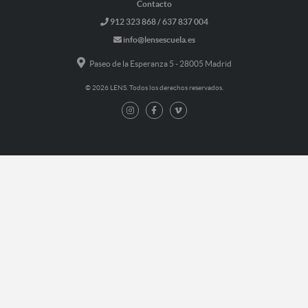
Contacto
912 323 868 / 637 837 004
info@lensescuela.es
Paseo de la Esperanza 5 - 28005 Madrid
© 2026 LENS. Todos los derechos reservados.