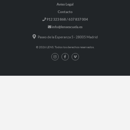
Aviso Legal
Contacto
912 323 868 / 637 837 004
info@lensescuela.es
Paseo de la Esperanza 5 - 28005 Madrid
© 2026 LENS. Todos los derechos reservados.