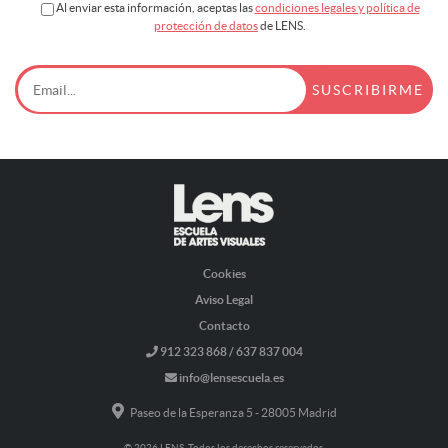
Al enviar esta información, aceptas las
condiciones legales y política de
protección de datos
de LENS.
Cookies
Aviso Legal
Contacto
912 323 868 / 637 837 004
info@lensescuela.es
Paseo de la Esperanza 5 - 28005 Madrid
© 2026 LENS. Todos los derechos reservados.