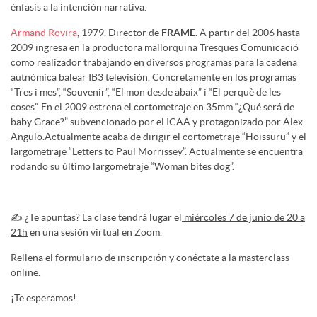
énfasis a la intención narrativa.
Armand Rovira
, 1979. Director de
FRAME
. A partir del 2006 hasta
2009 ingresa en la productora mallorquina Tresques Comunicació
como realizador trabajando en diversos programas para la cadena
autnómica balear IB3 televisión. Concretamente en los programas
“Tres i mes”, “Souvenir”, “El mon desde abaix” i “El perquè de les
coses”. En el 2009 estrena el cortometraje en 35mm “¿Qué será de
baby Grace?” subvencionado por el ICAA y protagonizado por Alex
Angulo.Actualmente acaba de dirigir el cortometraje “Hoissuru” y el
largometraje “Letters to Paul Morrissey”. Actualmente se encuentra
rodando su último largometraje “Woman bites dog”.
✍️ ¿Te apuntas? La clase tendrá lugar el
miércoles 7 de junio de 20 a
21h
en una sesión virtual en Zoom.
Rellena el formulario de inscripción y conéctate a la masterclass
online.
¡Te esperamos!