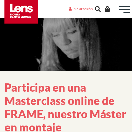
Iniciar sesión
Participa en una
Masterclass online de
FRAME, nuestro Máster
en montaje