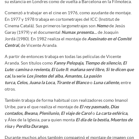
su estancia en Londres como de vuelta a Barcelona en la Filmoteca.
Comenzó a trabajar en el cine en 1976, como ayudante de montaje.
En 1977 y 1978 trabaja en cortometrajes del ICC (Institut de
Cinema Català). Sus primeros largometrajes son
Nemo
de Jesús
Garay (1979) y el documental
Numax presenta…
de Joaquín
Jordà (1980). En 1982 realiza el montaje de
Asesinato en el Comité
Central
,
de Vicente Aranda.
A partir de entonces trabaja en todas las películas de Vicente
Aranda. Son títulos como
Fanny Pelopaja
,
Tiempo de silencio
,
El
Lute: camina o revienta
,
El Lute II: mañana seré libre
,
Si te dicen que
caí
, la serie
Los jinetes del alba
,
Amantes
,
La pasión
turca
,
Celos
,
Juana la Loca
,
Tirante el Blanco
o
Luna caliente
,
entre
otros.
También trabaja de forma habitual con realizadores como Imanol
Uribe, para el que realiza el montaje de
El rey pasmado
,
Días
contados
,
Bwana
,
Plenilunio
,
El viaje de Carol
o
La carta esférica
,
y Álex de la Iglesia, para quien monta
El día de la bestia
,
Muertos de
risa
y
Perdita Durango
.
Durante muchos años también compaginó el montaje de imagen con