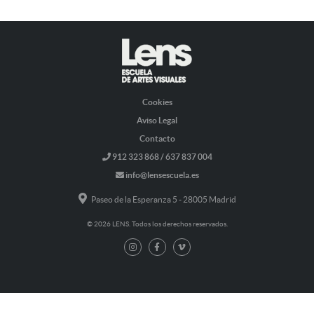
Cookies
Aviso Legal
Contacto
912 323 868 / 637 837 004
info@lensescuela.es
Paseo de la Esperanza 5 - 28005 Madrid
© 2026 LENS. Todos los derechos reservados.