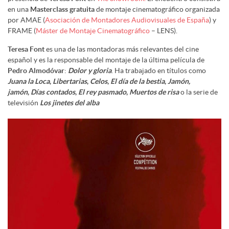
en una
Masterclass gratuita
de montaje cinematográfico organizada
por AMAE (
Asociación de Montadores Audiovisuales de España
) y
FRAME (
Máster de Montaje Cinematográfico
– LENS).
Teresa Font
es una de las montadoras más relevantes del cine
español y es la responsable del montaje de la última película de
Pedro Almodóvar
:
Dolor y gloria
. Ha trabajado en títulos como
Juana la Loca
,
Libertarias
,
Celos
,
El día de la bestia
,
Jamón,
jamón
,
Días contados
,
El rey pasmado
,
Muertos de risa
o la serie de
televisión
Los jinetes del alba