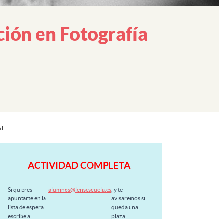
ción en Fotografía
AL
ACTIVIDAD COMPLETA
Si quieres
alumnos@lensescuela.es
, y te
apuntarte en la
avisaremos si
lista de espera,
queda una
escribe a
plaza