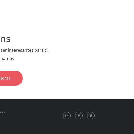
ens
er interesantes para ti.
s
de LENS.
a.es