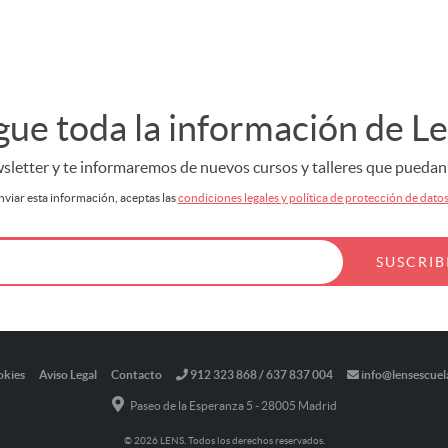
gue toda la información de L
letter y te informaremos de nuevos cursos y talleres que puedan s
nviar esta información, aceptas las
condiciones legales y política de protección de dato
okies
Aviso Legal
Contacto
912 323 868 / 637 837 004
info@lensescuel
Paseo de la Esperanza 5 - 28005 Madrid
© 2026 LENS. Todos los derechos reservados.