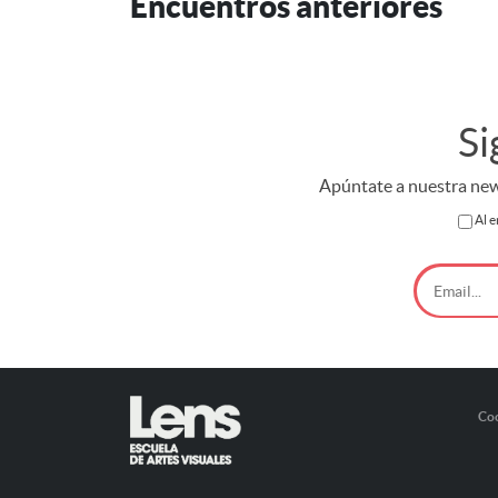
Encuentros anteriores
Si
Apúntate a nuestra news
Al e
Co