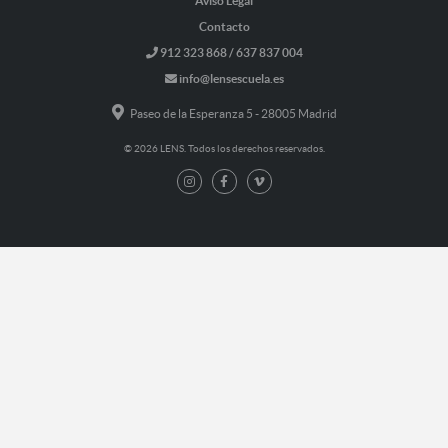
Aviso Legal
Contacto
912 323 868 / 637 837 004
info@lensescuela.es
Paseo de la Esperanza 5 - 28005 Madrid
© 2026 LENS. Todos los derechos reservados.