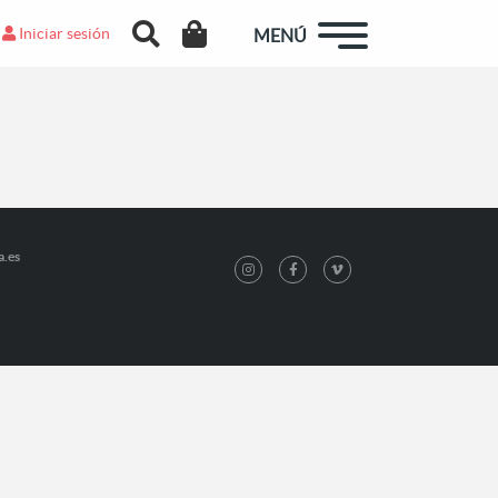
Iniciar sesión
MENÚ
a.es