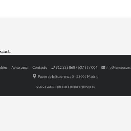
Escuela
okies
Aviso Legal
Contacto
912 323 868 / 637 837 004
info@lensescuel
Paseo de la Esperanza 5 - 28005 Madrid
© 2026 LENS. Todos los derechos reservados.