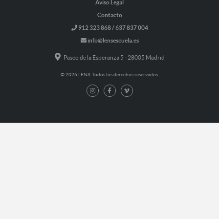
Aviso Legal
Contacto
912 323 868 / 637 837 004
info@lensescuela.es
Paseo de la Esperanza 5 - 28005 Madrid
© 2026 LENS. Todos los derechos reservados.