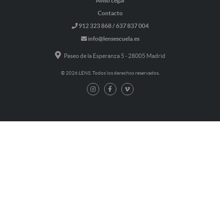
Aviso Legal
Contacto
912 323 868 / 637 837 004
info@lensescuela.es
Paseo de la Esperanza 5 - 28005 Madrid
© 2026 LENS. Todos los derechos reservados.