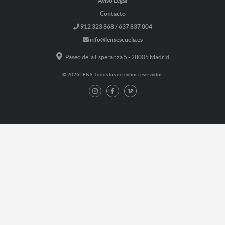
Aviso Legal
Contacto
912 323 868 / 637 837 004
info@lensescuela.es
Paseo de la Esperanza 5 - 28005 Madrid
© 2026 LENS. Todos los derechos reservados.