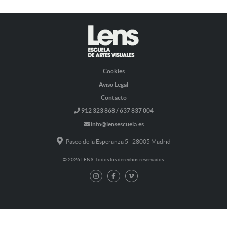
Cookies
Aviso Legal
Contacto
912 323 868 / 637 837 004
info@lensescuela.es
Paseo de la Esperanza 5 - 28005 Madrid
© 2026 LENS. Todos los derechos reservados.